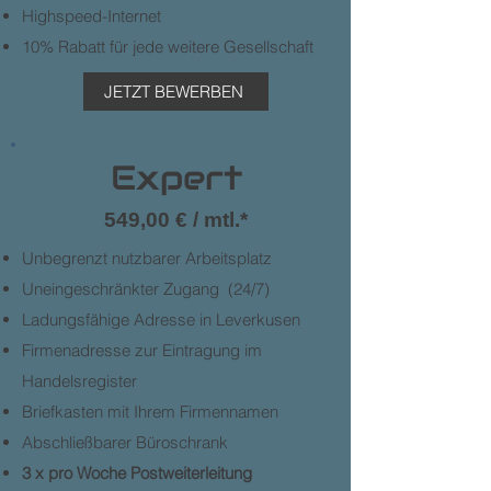
Highspeed-Internet
10% Rabatt für jede weitere Gesellschaft
JETZT BEWERBEN
Expert
549,00 € / mtl.*
Unbegrenzt nutzbarer Arbeitsplatz
Uneingeschränkter Zugang (24/7)
Ladungsfähige Adresse in Leverkusen
Firmenadresse zur Eintragung im
Handelsregister
Briefkasten mit Ihrem Firmennamen
Abschließbarer Büroschrank
3 x pro Woche Postweiterleitung