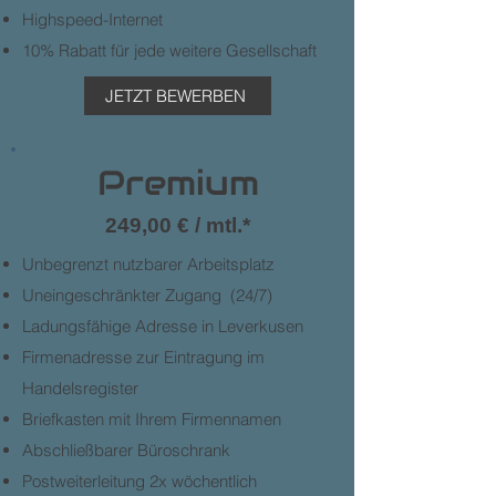
Highspeed-Internet
10% Rabatt für jede weitere Gesellschaft
JETZT BEWERBEN
Premium
249,00 € / mtl.*
Unbegrenzt nutzbarer Arbeitsplatz
Uneingeschränkter Zugang (24/7)
Ladungsfähige Adresse in Leverkusen
Firmenadresse zur Eintragung im
Handelsregister
Briefkasten mit Ihrem Firmennamen
Abschließbarer Büroschrank
Postweiterleitung 2x wöchentlich