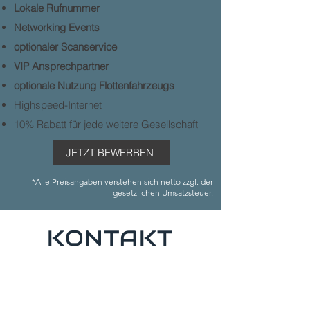
Lokale Rufnummer
Networking Events
optionaler Scanservice
VIP Ansprechpartner
optionale Nutzung Flottenfahrzeugs
Highspeed-Internet
10% Rabatt für jede weitere Gesellschaft
JETZT BEWERBEN
*Alle Preisangaben verstehen sich netto zzgl. der
gesetzlichen Umsatzsteuer.
KONTAKT