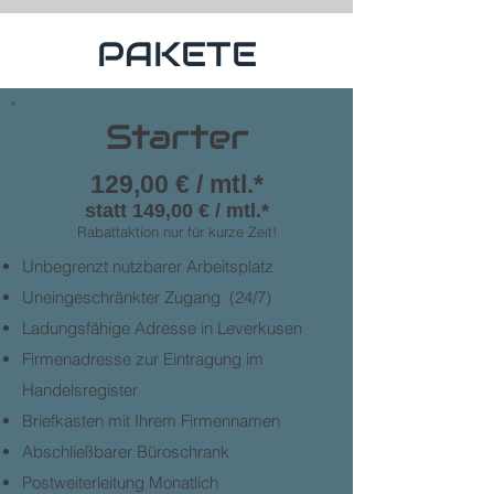
PAKETE
Starter
129,00 € / mtl.*
statt 149,00 € / mtl.*
Rabattaktion nur für kurze Zeit!
Unbegrenzt nutzbarer Arbeitsplatz
Uneingeschränkter Zugang (24/7)
Ladungsfähige Adresse in Leverkusen
Firmenadresse zur Eintragung im
Handelsregister
Briefkasten mit Ihrem Firmennamen
Abschließbarer Büroschrank
Postweiterleitung Monatlich